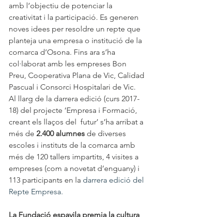
amb l’objectiu de potenciar la 
creativitat i la participació. Es generen 
noves idees per resoldre un repte que 
planteja una empresa o institució de la 
comarca d’Osona. Fins ara s’ha 
col·laborat amb les empreses Bon 
Preu, Cooperativa Plana de Vic, Calidad 
Pascual i Consorci Hospitalari de Vic.
Al llarg de la darrera edició (curs 2017-
18) del projecte ‘Empresa i Formació, 
creant els llaços del  futur’ s’ha arribat a 
més de 
2.400 alumnes
 de diverses 
escoles i instituts de la comarca amb 
més de 120 tallers impartits, 4 visites a 
empreses (com a novetat d’enguany) i 
113 participants en la 
darrera edició del 
Repte Empresa.
La Fundació espavila premia la cultura 