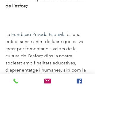
de l’esforç 
La 
Fundació Privada Espavila 
és una 
entitat sense ànim de lucre que es va 
crear per fomentar els valors de la 
cultura de l’esforç dins la nostra 
societat amb finalitats educatives, 
d’aprenentatge i humanes, així com la 
recerca i difusió d’estudis i tècniques 
de motivació. Cada any es convoquen 
les Beques Educar Fomentant l’Esforç, 
amb l’objectiu de reconèixer projectes 
que es duguin a terme a Catalunya, en 
l’àmbit educatiu i lúdic, dirigit a infants 
i joves. 